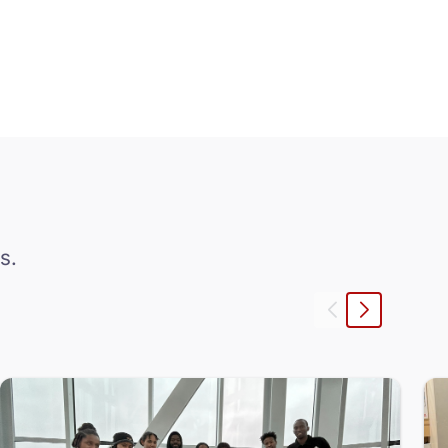
s.
Gauche
Droite