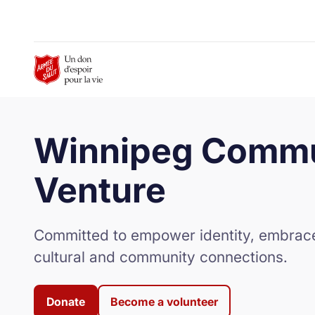
Skip to Main Content
Winnipeg Commu
Venture
Committed to empower identity, embrace 
cultural and community connections.
Donate
Become a volunteer